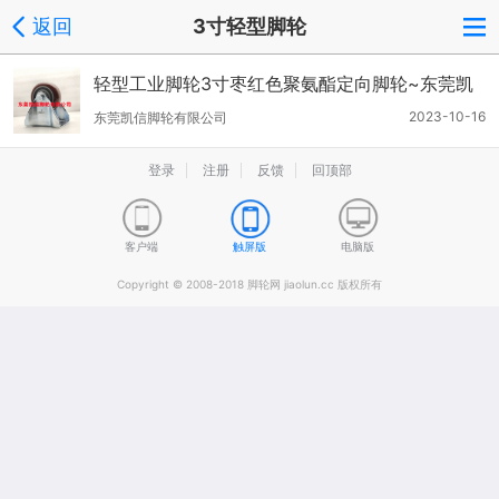
返回
3寸轻型脚轮
轻型工业脚轮3寸枣红色聚氨酯定向脚轮~东莞凯
信脚轮厂家
2023-10-16
东莞凯信脚轮有限公司
登录
注册
反馈
回顶部
客户端
触屏版
电脑版
Copyright © 2008-2018 脚轮网 jiaolun.cc 版权所有