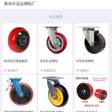
衡水行达运脚轮厂
本店最新
韩式铁芯聚氨酯轮
灰芯红皮脚轮
中型全铁脚轮
￥ 15.00/个
￥ 0.00/公斤
￥ 0.00/个