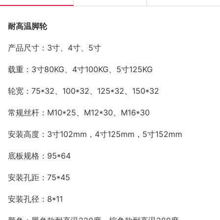
耐高温脚轮
产品尺寸：
3
寸、
4
寸、
5
寸
载重：
3
寸
80KG
、
4
寸
100KG
、
5
寸
125KG
轮宽：
75*32
、
100*32
、
125*32
、
150*32
常规丝杆：
M10*25
、
M12*30
、
M16*30
安装高度：
3
寸
102mm
，
4
寸
125mm
，
5
寸
152mm
底板规格：
95*64
安装孔距：
75*45
安装孔径：
8*11