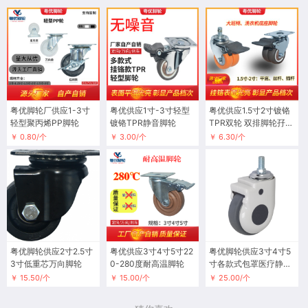
粤优脚轮厂供应1-3寸
粤优供应1寸-3寸轻型
粤优供应1.5寸2寸镀铬
轻型聚丙烯PP脚轮
镀铬TPR静音脚轮
TPR双轮 双排脚轮孖轮
大班椅轮
￥ 0.80/个
￥ 3.00/个
￥ 6.30/个
粤优脚轮供应2寸2.5寸
粤优供应3寸4寸5寸22
粤优脚轮供应3寸4寸5
3寸低重芯万向脚轮
0-280度耐高温脚轮
寸各款式包罩医疗静音
脚轮
￥ 15.50/个
￥ 15.00/个
￥ 25.00/个